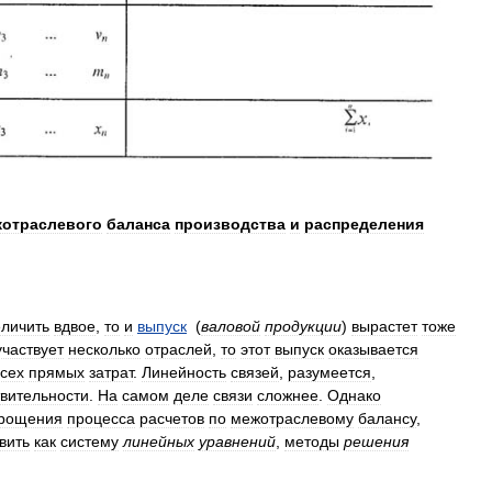
отраслевого
баланса
производства
и
распределения
еличить
вдвое
,
то
и
выпуск
(
валовой
продукции
)
вырастет
тоже
участвует
несколько
отраслей
,
то
этот
выпуск
оказывается
всех
прямых
затрат
.
Линейность
связей
,
разумеется
,
вительности
.
На
самом
деле
связи
сложнее
.
Однако
рощения
процесса
расчетов
по
межотраслевому
балансу
,
вить
как
систему
линейных
уравнений
,
методы
решения