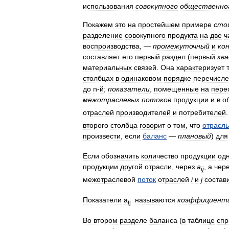
использования
совокупного
общественно
Покажем
это
на
простейшем
примере
сто
разделение
совокупного
продукта
на
две
ч
воспроизводства
, —
промежуточный
и
ко
составляет
его
первый
раздел
(
первый
кв
материальных
связей
.
Она
характеризует
столбцах
в
одинаковом
порядке
перечисл
до
n
-
й
;
показатели
,
помещенные
на
пере
межотраслевых
потоков
продукции
и
в
о
отраслей
производителей
и
потребителей
второго
столбца
говорит
о
том
,
что
отрасль
произвести
,
если
баланс
—
плановый
)
для
Если
обозначить
количество
продукции
од
продукции
другой
отрасли
,
через
a
,
а
чер
ij
межотраслевой
поток
отраслей
i
и
j
состав
Показатели
a
называются
коэффициент
ij
Во
втором
разделе
баланса
(
в
таблице
спр