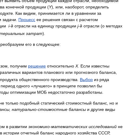
ет
выявить
объем
продукции
каждой
отрасли
,
необходимой
тва
конечной
продукции
(
Y
),
или
,
наоборот
,
определить
одукте
.
Как
видим
,
принимается
ли
в
уравнении
за
и
задачи
.
Процесс
ее
решения
связан
с
расчетом
ции
i
-
й
отрасли
на
единицу
продукции
j
-
й
отрасли
(
о
методах
териальных
затрат
).
преобразуем
его
в
следующее:
азом
,
получим
решение
относительно
X
.
Если
известны
различных
вариантов
планового
или
прогнозного
баланса
,
продукта
общественного
производства
.
Выбор
из
ряда
)
период
одного
«
лучшего
»
в
принципе
позволил
бы
тоды
оптимизации
МОБ
недостаточно
разработаны
.
не
только
подобный
статический
стоимостный
баланс
,
но
и
ансы
,
натурально
-
стоимостные
балансы
и
другие
виды
пом
в
развитии
экономико
-
математических
исследований
не
в
истории
отчетный
баланс
народного
хозяйства
СССР
,