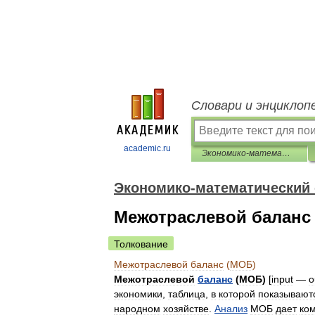
Словари и энциклоп
academic.ru
Экономико-математический словарь
Экономико-математический
Межотраслевой баланс
Толкование
Межотраслевой
баланс
(
МОБ
)
Межотраслевой
баланс
(
МОБ
)
[
input
—
o
экономики
,
таблица
,
в
которой
показывают
народном
хозяйстве
.
Анализ
МОБ
дает
ко