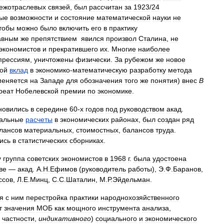
ежотраслевых
связей
,
был
рассчитан
за
1923
/
24
ные
возможности
и
состояние
математической
науки
не
тобы
можно
было
включить
его
в
практику
авным
же
препятствием
явился
произвол
Сталина
,
не
экономистов
и
прекратившего
их
.
Многие
наиболее
прессиям
,
уничтожены
физически
.
За
рубежом
же
новое
ой
вклад
в
экономико
-
математическую
разработку
метода
меняется
на
Западе
для
обозначения
того
же
понятия
)
внес
В
реат
Нобелевской
премии
по
экономике
.
новились
в
середине
60
-
х
годов
под
руководством
акад
.
тальные
расчеты
в
экономических
районах
,
был
создан
ряд
лансов
материальных
,
стоимостных
,
балансов
труда
.
ись
в
статистических
сборниках
.
у
группа
советских
экономистов
в
1968
г
.
была
удостоена
ве
—
акад
.
А
.
Н
.
Ефимов
(
руководитель
работы
),
Э
.
Ф
.
Баранов
,
ссов
,
Л
.
Е
.
Минц
,
С
.
С
.
Шаталин
,
М
.
Р
.
Эйдельман
.
я
с
ним
перестройка
практики
народнохозяйственного
т
значения
МОБ
как
мощного
инструмента
анализа
,
частности
,
индикативного
)
социального
и
экономического