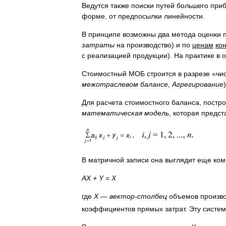
Ведутся
также
поиски
путей
большего
при
форме
,
от
предпосылки
линейности
.
В
принципе
возможны
два
метода
оценки
затраты
на
производство
)
и
по
ценам
ко
с
реализацией
продукции
).
На
практике
в
о
Стоимостный
МОБ
строится
в
разрезе
«
чи
межотраслевом
балансе
,
Агрегирование
Для
расчета
стоимостного
баланса
,
постро
математическая
модель
,
которая
предст
В
матричной
записи
она
выглядит
еще
ком
AX
+
Y
=
X
где
X
—
вектор
-
столбец
объемов
произв
коэффициентов
прямых
затрат
.
Эту
систем