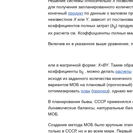
Решение
системы
относительно
X
позволя
для
получения
запланированного
количес
конечный
продукт
по
данным
о
валовом
пр
неизвестное
X
или
Y
,
зависит
от
постановк
коэффициентов
полных
затрат
(
b
)
продук
ij
их
расчета
см
.
Коэффициенты
полных
ма
Включив
их
в
указанное
выше
уравнение
,
или
в
матричной
форме:
X
=
BY
.
Таким
обр
коэффициенты
b
,
можно
делать
расчеты
ij
исходя
из
заданного
количества
конечного
вариантов
МОБ
на
плановый
(
прогнозный
оптимизировать
план
(
прогноз
),
однако
ме
В
планировании
бывш
.
СССР
применялся
динамические
балансы
,
натуральные
бал
МОБ
.
Создание
метода
МОБ
было
крупным
эта
только
в
СССР
,
но
и
во
всем
мире
.
Первый