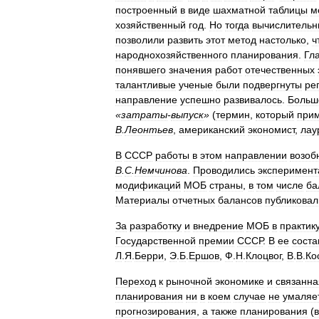
построенный
в
виде
шахматной
таблицы
м
хозяйственный
год
.
Но
тогда
вычислитель
позволили
развить
этот
метод
настолько
,
ч
народнохозяйственного
планирования
.
Гл
понявшего
значения
работ
отечественных
талантливые
ученые
были
подвергнуты
ре
направление
успешно
развивалось
.
Больш
«
затраты
-
выпуск
»
(
термин
,
который
при
В
.
Леонтьев
,
американский
экономист
,
лау
В
СССР
работы
в
этом
направлении
возоб
В
.
С
.
Немчинова
.
Проводились
эксперимен
модификаций
МОБ
страны
,
в
том
числе
ба
Материалы
отчетных
балансов
публиковал
За
разработку
и
внедрение
МОБ
в
практик
Государственной
премии
СССР
.
В
ее
соста
Л
.
Я
.
Берри
,
Э
.
Б
.
Ершов
,
Ф
.
Н
.
Клоцвог
,
В
.
В
.
Ко
Переход
к
рыночной
экономике
и
связанна
планирования
ни
в
коем
случае
не
умаляе
прогнозирования
,
а
также
планирования
(
в