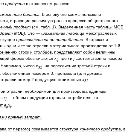
го
продукта
в
отраслевом
разрезе
.
имостного
баланса
.
В
основу
его
схемы
положено
асти
,
играющие
различную
роль
в
процессе
общественного
нечный
продукт
(
см
.
табл
.
1
).
Выделенная
часть
таблицы
МОБ
адрант
МОБ
)
.
Это
—
шахматная
таблица
межотраслевых
текущее
производственное
потребление
.
В
строках
и
ены
одни
и
те
же
отрасли
материального
производства
от
1
-
й
сечениях
строк
и
столбцов
,
представляют
собой
величины
бщей
форме
обозначаются
x
,
где
i
и
j
соответственно
номера
ij
.
Например
,
число
x
на
пересечении
третьей
строки
и
32
,
обозначенная
номером
3
,
произвела
(
или
должна
отрасли
номер
2
продукцию
стоимостью
x
.
32
ной
отрасли
,
необходимой
для
производства
единицы
ез
x
—
объем
продукции
отрасли
-
потребителя­
,
то
j
ит
a
x
.
ij
j
ами
прямых
затрат
.
ава
от
первого
)
показывается
структура
конечного
продукта
,
в