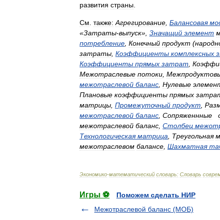
развития
страны
.
См
.
также:
Агрегирование
,
Балансовая
мо
«
Затраты
-
выпуск
»,
Значащий
элемент
потребление
,
Конечный
продукт
(
народн
затраты
,
Коэффициенты
комплексных
Коэффициенты
прямых
затрат
,
Коэффи
Межотраслевые
потоки
,
Межпродуктов
межотраслевой
баланс
,
Нулевые
элемен
Плановые
коэффициенты
прямых
затра
матрицы
,
Промежуточный
продукт
,
Раз
межотраслевой
баланс
,
Сопряженнные
межотраслевой
баланс
,
Столбец
межотр
Технологическая
матрица
,
Треугольная
м
межотраслевом
балансе
,
Шахматная
та
Экономико
-
математический
словарь:
Словарь
совре
Игры ⚽
Поможем сделать НИР
Межотраслевой баланс (МОБ)