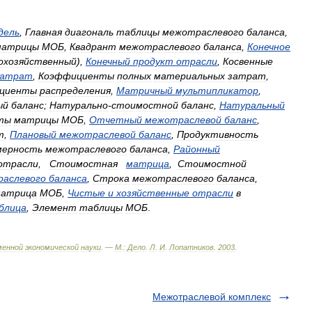
дель
,
Главная
диагональ
таблицы
межотраслевого
баланса
,
матрицы
МОБ
,
Квадрант
межотраслевого
баланса
,
Конечное
охозяйственный
),
Конечный
продукт
отрасли
,
Косвенные
затрат
,
Коэффициенты
полных
материальных
затрат
,
циенты
распределения
,
Матричный
мультипликатор
,
ый
баланс
;
Натурально
-
стоимостной
баланс
,
Натуральный
ты
матрицы
МОБ
,
Отчетный
межотраслевой
баланс
,
т
,
Плановый
межотраслевой
баланс
,
Продуктивность
мерность
межотраслевого
баланса
,
Районный
отрасли
,
Стоимостная
матрица
,
Стоимостной
аслевого
баланса
,
Строка
межотраслевого
баланса
,
атрица
МОБ
,
Чистые
и
хозяйственные
отрасли
в
блица
,
Элемент
таблицы
МОБ
.
менной
экономической
науки
. —
М
.
:
Дело
.
Л
.
И
.
Лопатников
.
2003
.
Межотраслевой комплекс