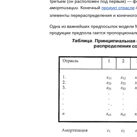
третьем
(
он
расположен
под
первым
) —
ф
амортизации
.
Конечный
продукт
отрасли
i
элементы
перераспределения
и
конечного
Одна
из
важнейших
предпосылок
модели
продукции
предпола
гается
пропорционал