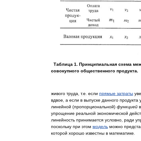
Таблица
1
.
Принципиальная
схема
меж
совокупного
общественного
продукта
.
живого
труда
,
т
.
е
.
если
прямые
затраты
ув
вдвое
,
а
если
в
выпуске
данного
продукта
линейной
(
пропорциональной
)
функцией
упрощение
реальной
экономической
дейст
линейность
принимается
условно
,
ради
уп
поскольку
при
этом
модель
можно
предста
которой
хорошо
известны
в
математике
.