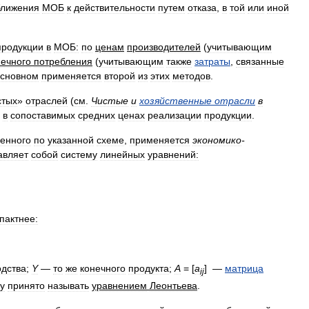
ближения
МОБ
к
действительности
путем
отказа
,
в
той
или
иной
продукции
в
МОБ:
по
ценам
производителей
(
учитывающим
нечного
потребления
(
учитывающим
также
затраты
,
связанные
сновном
применяется
второй
из
этих
методов
.
стых
»
отраслей
(
см
.
Чистые
и
хозяйственные
отрасли
в
)
в
сопоставимых
средних
ценах
реализации
продукции
.
енного
по
указанной
схеме
,
применяется
экономико
-
авляет
собой
систему
линейных
уравнений:
пактнее:
одства
;
Y
—
то
же
конечного
продукта
;
A
= [
a
] —
матрица
ij
у
принято
называть
уравнением
Леонтьева
.