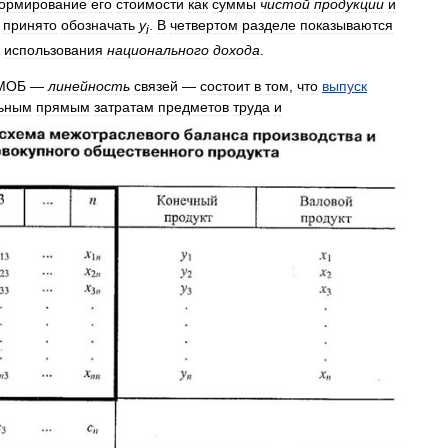
ормирование
его
стоимости
как
суммы
чистой
продукции
и
принято
обозначать
y
.
В
четвертом
разделе
показываются
i
использования
национального
дохода
.
МОБ
—
линейность
связей
—
состоит
в
том
,
что
выпуск
ьным
прямым
затратам
предметов
труда
и